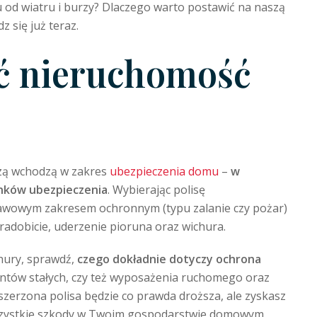
u od wiatru i burzy? Dlaczego warto postawić na naszą
 się już teraz.
yć nieruchomość
zą wchodzą w zakres
ubezpieczenia domu
–
w
unków ubezpieczenia
. Wybierając polisę
tawowym zakresem ochronnym (typu zalanie czy pożar)
gradobicie, uderzenie pioruna oraz wichura.
chury, sprawdź,
czego dokładnie dotyczy ochrona
entów stałych, czy też wyposażenia ruchomego oraz
zerzona polisa będzie co prawda droższa, ale zyskasz
szystkie szkody w Twoim gospodarstwie domowym