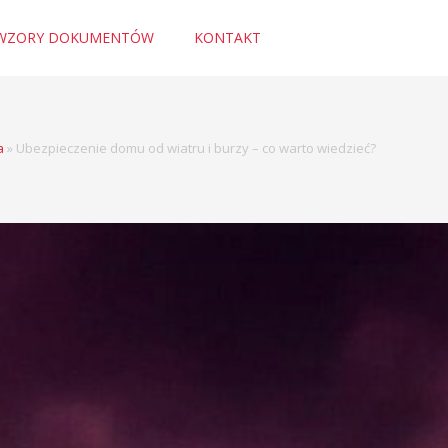
WZORY DOKUMENTÓW
KONTAKT
a
»
Ubezpieczenie domu od wiatru i burzy – co warto wiedzieć?