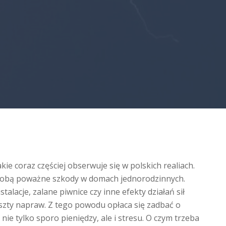
akie coraz częściej obserwuje się w polskich realiach.
 sobą poważne szkody w domach jednorodzinnych.
alacje, zalane piwnice czy inne efekty działań sił
szty napraw. Z tego powodu opłaca się zadbać o
ie tylko sporo pieniędzy, ale i stresu. O czym trzeba