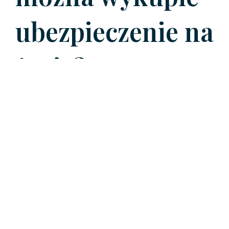
ubezpieczenie na
życie?
Żeby zdecydować się na takie ubezpieczenie, trzeba
być
osobą pełnoletnią
. Zazwyczaj towarzystwa
ubezpieczeniowe ustalają też własną górną granicę
wiekową, na przykład sześćdziesiąt lat.
Kiedy
ubezpieczyciel