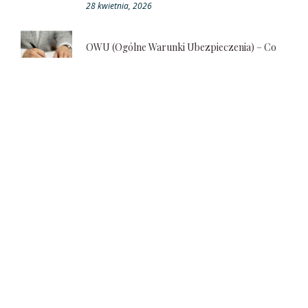
28 kwietnia, 2026
OWU (ogólne Warunki Ubezpieczenia) – Co
To Takiego?
17 kwietnia, 2026
Jaka Jest Cena Polisy Na Życie I Od Czego
Zależy Wysokość Składki?
12 marca, 2026
Na Czym Polega Karencja Ubezpieczenia? Ile
Wynosi Okres Karencji W Polisie Na Życie?
26 lutego, 2026