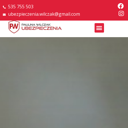
535 755 503
ubezpieczenia.wilczak@gmail.com
Strona główna
»
OC w życiu prywatnym – co to jest i kiedy się przydaje